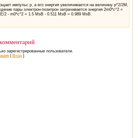
ощает импульс p, а его энергия увеличивается на величину p^2/2M,
ждение пары электрон-позитрон затрачивается энергия 2m0*c^2 =
/2 - m0*c^2 = 1.5 МэВ - 0.511 МэВ = 0.989 МэВ.
 комментарий
ько зарегистрированные пользователи.
рация
|
Вход
]