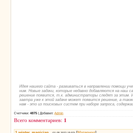
Идея нашего сайта - развиваться в направлении помощи уч
ним. Новые задачи, которые недавно добавляются на наш са
решение появится, т.к. администраторы следят за этим. И
завтра уже к этой задаче может появится решение, а также
нам - это из поисковых систем при наборе запроса, содержа
Счетчики:
4875
|
Добавил
:
Admin
Всего комментариев
:
1
1
winter_magician
[
Материал
]
(11.05.2022 15:52)