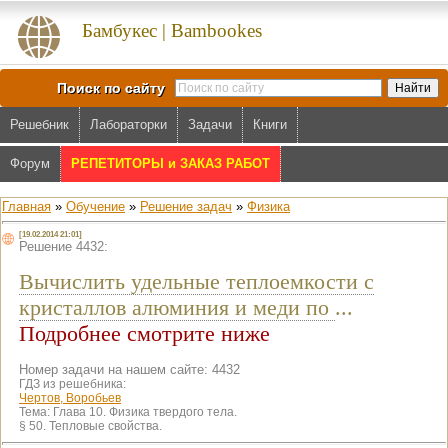
Бамбукес | Bambookes
Поиск по сайту
Решебник
Лабораторки
Задачи
Книги
Форум
РЕПЕТИТОРЫ и ЗАКАЗ РАБОТ
Главная
»
Обучение
»
Решение задач
»
Физика
[19.02.2014 21:01]
Решение 4432:
Вычислить удельные теплоемкости c
кристаллов алюминия и меди по
...
Подробнее смотрите ниже
Номер задачи на нашем сайте: 4432
ГДЗ из решебника:
Чертов, Воробьев
Тема:
Глава 10. Физика твердого тела.
§ 50. Тепловые свойства.