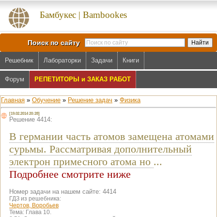
Бамбукес | Bambookes
Поиск по сайту
Решебник
Лабораторки
Задачи
Книги
Форум
РЕПЕТИТОРЫ и ЗАКАЗ РАБОТ
Главная
»
Обучение
»
Решение задач
»
Физика
[19.02.2014 20:28]
Решение 4414:
В германии часть атомов замещена атомами
сурьмы. Рассматривая дополнительный
электрон примесного атома но
...
Подробнее смотрите ниже
Номер задачи на нашем сайте: 4414
ГДЗ из решебника:
Чертов, Воробьев
Тема:
Глава 10.