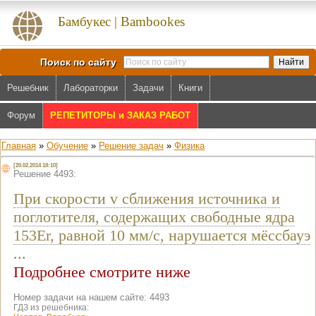
Бамбукес | Bambookes
Поиск по сайту
Решебник
Лабораторки
Задачи
Книги
Форум
РЕПЕТИТОРЫ и ЗАКАЗ РАБОТ
Главная
»
Обучение
»
Решение задач
»
Физика
[20.02.2014 18:10]
Решение 4493:
При скорости v сближения источника и
поглотителя, содержащих свободные ядра
153Er, равной 10 мм/с, нарушается мёссбауэ
...
Подробнее смотрите ниже
Номер задачи на нашем сайте: 4493
ГДЗ из решебника: