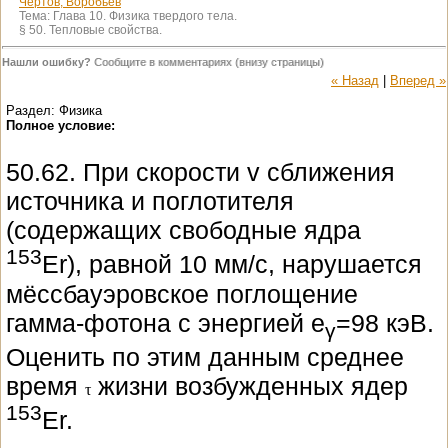
Чертов, Воробьев
Тема:
Глава 10. Физика твердого тела.
§ 50. Тепловые свойства.
Нашли ошибку?
Сообщите в комментариях (внизу страницы)
« Назад
|
Вперед »
Раздел: Физика
Полное условие:
50.62. При скорости v сближения
источника и поглотителя
(содержащих свободные ядра
153
Er), равной 10 мм/с, нарушается
мёссбауэровское поглощение
гамма-фотона с энергией e
=98 кэВ.
γ
Оценить по этим данным среднее
время
жизни возбужденных ядер
τ
153
Er.