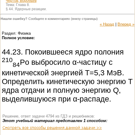
Чертов, Воробьев
Тема:
Глава 8.
§ 44. Ядерные реакции.
Нашли ошибку?
Сообщите в комментариях (внизу страницы)
« Назад
|
Вперед »
Раздел: Физика
Полное условие:
44.23. Покоившееся ядро полония
210
Po выбросило α-частицу с
84
кинетической энергией Т=5,3 МэВ.
Определить кинетическую энергию T
ядра отдачи и полную энергию Q,
выделившуюся при α-распаде.
Решение, ответ задачи 4794 из ГДЗ и решебников:
Этот учебный материал представлен 1 способом: