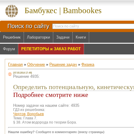
Бамбукес | Bambookes
Поиск по сайту
Решебник
Лабораторки
Задачи
Книги
Форум
РЕПЕТИТОРЫ и ЗАКАЗ РАБОТ
Главная
»
Обучение
»
Решение задач
»
Физика
[07.03.2014 17:49]
Решение 4935:
Определить потенциальную, кинетическу
Подробнее смотрите ниже
Номер задачи на нашем сайте: 4935
ГДЗ из решебника:
Чертов, Воробьев
Тема:
Глава 7.
§ 38. Атом водорода по теории Бора.
Нашли ошибку?
Сообщите в комментариях (внизу страницы)