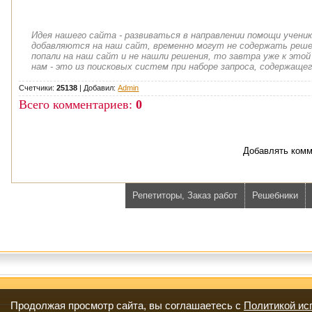
Идея нашего сайта - развиваться в направлении помощи учени
добавляются на наш сайт, временно могут не содержать решен
попали на наш сайт и не нашли решения, то завтра уже к этой
нам - это из поисковых систем при наборе запроса, содержащег
Счетчики:
25138
|
Добавил
:
Admin
Всего комментариев
:
0
Добавлять комм
Репетиторы, Заказ работ
Решебники
Продолжая просмотр сайта, вы соглашаетесь с
Политикой ис