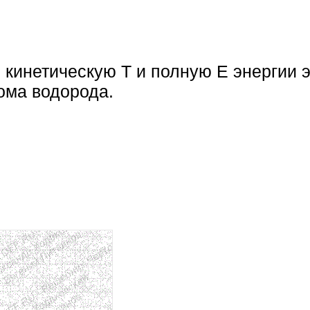
 кинетическую T и полную E энергии 
ома водорода.