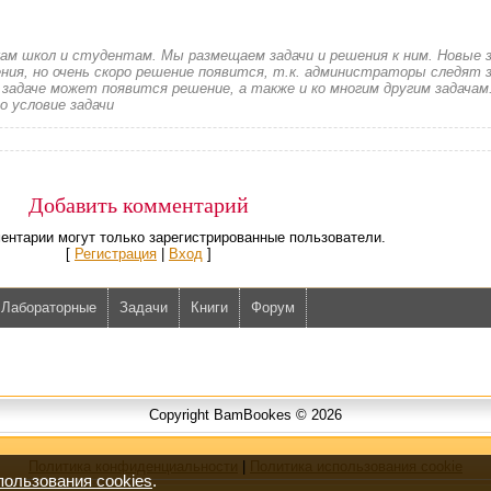
кам школ и студентам. Мы размещаем задачи и решения к ним. Новые 
ия, но очень скоро решение появится, т.к. администраторы следят з
 задаче может появится решение, а также и ко многим другим задачам
о условие задачи
Добавить комментарий
ентарии могут только зарегистрированные пользователи.
[
Регистрация
|
Вход
]
Лабораторные
Задачи
Книги
Форум
Copyright BamBookes © 2026
Политика конфиденциальности
|
Политика использования cookie
пользования cookies
.