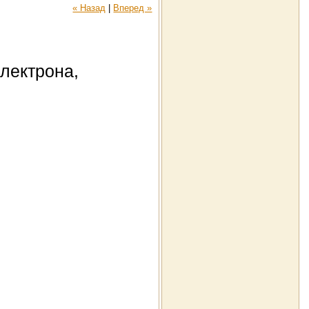
« Назад
|
Вперед »
электрона,