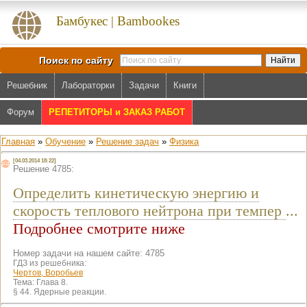
Бамбукес | Bambookes
Поиск по сайту
Решебник
Лабораторки
Задачи
Книги
Форум
РЕПЕТИТОРЫ и ЗАКАЗ РАБОТ
Главная
»
Обучение
»
Решение задач
»
Физика
[04.03.2014 18:22]
Решение 4785:
Определить кинетическую энергию и
скорость теплового нейтрона при темпер
...
Подробнее смотрите ниже
Номер задачи на нашем сайте: 4785
ГДЗ из решебника:
Чертов, Воробьев
Тема:
Глава 8.
§ 44. Ядерные реакции.