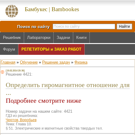
Бамбукес | Bambookes
Поиск по сайту
Решебник
Лабораторки
Задачи
Книги
Форум
РЕПЕТИТОРЫ и ЗАКАЗ РАБОТ
Главная
»
Обучение
»
Решение задач
»
Физика
[19.02.2014 20:36]
Решение 4421:
Определить гиромагнитное отношение для
...
Подробнее смотрите ниже
Номер задачи на нашем сайте: 4421
ГДЗ из решебника:
Чертов, Воробьев
Тема:
Глава 10.
§ 51. Электрические и магнитные свойства твердых тел.