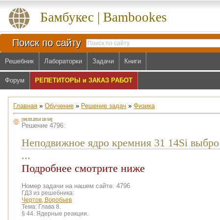
Бамбукес | Bambookes
Поиск по сайту
Решебник
Лабораторки
Задачи
Книги
Форум
РЕПЕТИТОРЫ и ЗАКАЗ РАБОТ
Главная
»
Обучение
»
Решение задач
»
Физика
[04.03.2014 18:54]
Решение 4796:
Неподвижное ядро кремния 31 14Si выбро
...
Подробнее смотрите ниже
Номер задачи на нашем сайте: 4796
ГДЗ из решебника:
Чертов, Воробьев
Тема:
Глава 8.
§ 44. Ядерные реакции.