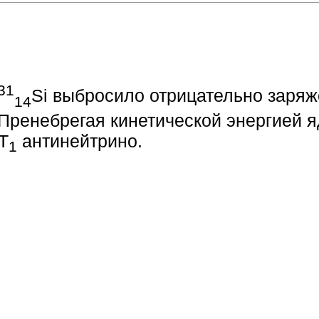
31
Si выбросило отрицательно заряж
14
Пренебрегая кинетической энергией я
T
антинейтрино.
1