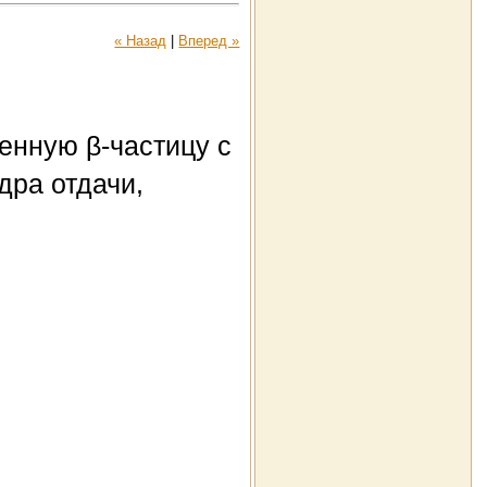
« Назад
|
Вперед »
енную β-частицу с
дра отдачи,