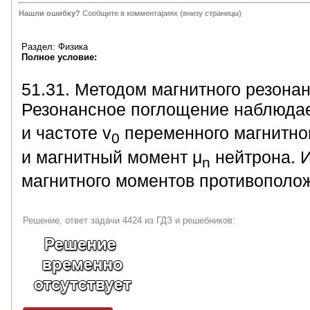
Нашли ошибку?
Сообщите в комментариях (внизу страницы)
Раздел: Физика
Полное условие:
51.31. Методом магнитного резона
Резонансное поглощение наблюдае
и частоте v
переменного магнитног
0
и магнитный момент μ
нейтрона. И
n
магнитного моментов противополож
Решение, ответ задачи 4424 из ГДЗ и решебников: