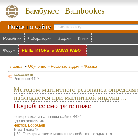
Бамбукес | Bambookes
Поиск по сайту
Решебник
Лабораторки
Задачи
Книги
Форум
РЕПЕТИТОРЫ и ЗАКАЗ РАБОТ
Главная
»
Обучение
»
Решение задач
»
Физика
[19.02.2014 20:41]
Решение 4424:
Методом магнитного резонанса определя
наблюдается при магнитной индукц
...
Подробнее смотрите ниже
Номер задачи на нашем сайте: 4424
ГДЗ из решебника:
Чертов, Воробьев
Тема:
Глава 10.
§ 51. Электрические и магнитные свойства твердых тел.