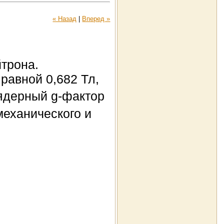
« Назад
|
Вперед »
йтрона.
равной 0,682 Тл,
 ядерный g-фактор
механического и