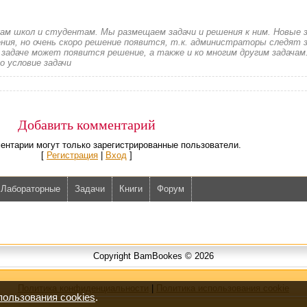
кам школ и студентам. Мы размещаем задачи и решения к ним. Новые 
ия, но очень скоро решение появится, т.к. администраторы следят з
 задаче может появится решение, а также и ко многим другим задачам
о условие задачи
Добавить комментарий
ентарии могут только зарегистрированные пользователи.
[
Регистрация
|
Вход
]
Лабораторные
Задачи
Книги
Форум
Copyright BamBookes © 2026
Политика конфиденциальности
|
Политика использования cookie
пользования cookies
.