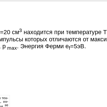
3
V=20 см
находится при температуре T
мпульсы которых отличаются от макс
 p
. Энергия Ферми e
=5эВ.
mах
f