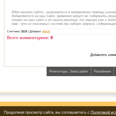
Идея нашего сайта - развиваться в направлении помощи учени
добавляются на наш сайт, временно могут не содержать решен
попали на наш сайт и не нашли решения, то завтра уже к этой
нам - это из поисковых систем при наборе запроса, содержащег
Счетчики:
3215
|
Добавил
:
Admin
Всего комментариев
:
0
Добавлять комм
Репетиторы, Заказ работ
Решебники
Продолжая просмотр сайта, вы соглашаетесь с
Политикой ис