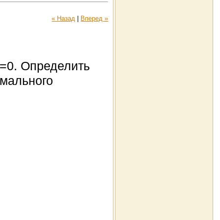
« Назад
|
Вперед »
=0. Определить
имального