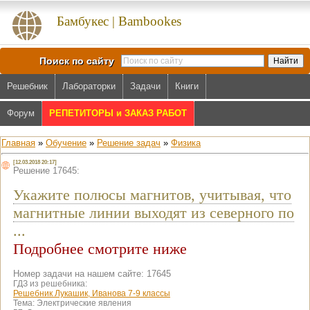
Бамбукес | Bambookes
Поиск по сайту
Решебник
Лабораторки
Задачи
Книги
Форум
РЕПЕТИТОРЫ и ЗАКАЗ РАБОТ
Главная
»
Обучение
»
Решение задач
»
Физика
[12.03.2018 20:17]
Решение 17645:
Укажите полюсы магнитов, учитывая, что
магнитные линии выходят из северного по
...
Подробнее смотрите ниже
Номер задачи на нашем сайте: 17645
ГДЗ из решебника:
Решебник Лукашик, Иванова 7-9 классы
Тема:
Электрические явления