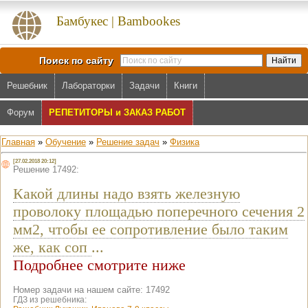
Бамбукес | Bambookes
Поиск по сайту
Решебник
Лабораторки
Задачи
Книги
Форум
РЕПЕТИТОРЫ и ЗАКАЗ РАБОТ
Главная
»
Обучение
»
Решение задач
»
Физика
[27.02.2018 20:12]
Решение 17492:
Какой длины надо взять железную
проволоку площадью поперечного сечения 2
мм2, чтобы ее сопротивление было таким
же, как соп
...
Подробнее смотрите ниже
Номер задачи на нашем сайте: 17492
ГДЗ из решебника: