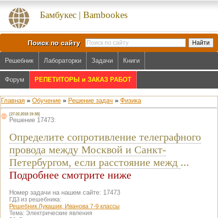
Бамбукес | Bambookes
Поиск по сайту
Решебник
Лабораторки
Задачи
Книги
Форум
РЕПЕТИТОРЫ и ЗАКАЗ РАБОТ
Главная
»
Обучение
»
Решение задач
»
Физика
[27.02.2018 19:58]
Решение 17473:
Определите сопротивление телеграфного
провода между Москвой и Санкт-
Петербургом, если расстояние межд
...
Подробнее смотрите ниже
Номер задачи на нашем сайте: 17473
ГДЗ из решебника:
Решебник Лукашик, Иванова 7-9 классы
Тема:
Электрические явления