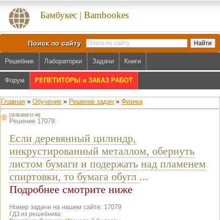
Бамбукес | Bambookes
Поиск по сайту
Решебник
Лабораторки
Задачи
Книги
Форум
РЕПЕТИТОРЫ и ЗАКАЗ РАБОТ
Главная
»
Обучение
»
Решение задач
»
Физика
[12.02.2018 17:45]
Решение 17079:
Если деревянный цилиндр,
инкрустированный металлом, обернуть
листом бумаги и подержать над пламенем
спиртовки, то бумага обугл
...
Подробнее смотрите ниже
Номер задачи на нашем сайте: 17079
ГДЗ из решебника: