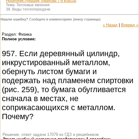
Решебник Лукашик, Иванова 7-9 классы
Тема:
Тепловые явления
38. Виды теплопередачи
Нашли ошибку?
Сообщите в комментариях (внизу страницы)
« Назад
|
Вперед »
Раздел: Физика
Полное условие:
957. Если деревянный цилиндр,
инкрустированный металлом,
обернуть листом бумаги и
подержать над пламенем спиртовки
(рис. 259), то бумага обугливается
сначала в местах, не
соприкасающихся с металлом.
Почему?
Решение, ответ задачи 17079 из ГДЗ и решебников: