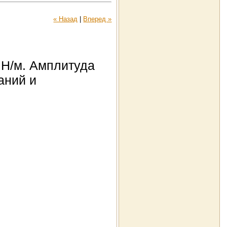
« Назад
|
Вперед »
 Н/м. Амплитуда
аний и