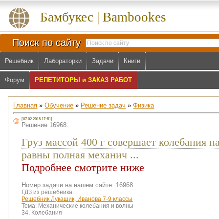
Бамбукес | Bambookes
Поиск по сайту
Решебник
Лабораторки
Задачи
Книги
Форум
РЕПЕТИТОРЫ и ЗАКАЗ РАБОТ
Главная
»
Обучение
»
Решение задач
»
Физика
[07.02.2018 17:51]
Решение 16968:
Груз массой 400 г совершает колебания 
равны полная механич
...
Подробнее смотрите ниже
Номер задачи на нашем сайте: 16968
ГДЗ из решебника:
Решебник Лукашик, Иванова 7-9 классы
Тема:
Механические колебания и волны
34. Колебания