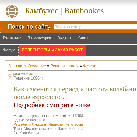
Бамбукес | Bambookes
Поиск по сайту
Решебник
Лабораторки
Задачи
Книги
Форум
РЕПЕТИТОРЫ и ЗАКАЗ РАБОТ
Главная
»
Обучение
»
Решение задач
»
Физика
[07.02.2018 17:49]
Решение 16964:
Как изменится период и частота колебани
после взрослого
...
Подробнее смотрите ниже
Номер задачи на нашем сайте: 16964
ГДЗ из решебника:
Решебник Лукашик, Иванова 7-9 классы
Тема:
Механические колебания и волны
34. Колебания