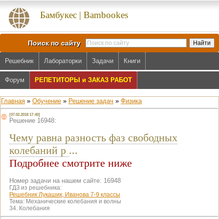
Бамбукес | Bambookes
Поиск по сайту
Решебник
Лабораторки
Задачи
Книги
Форум
РЕПЕТИТОРЫ и ЗАКАЗ РАБОТ
Главная
»
Обучение
»
Решение задач
»
Физика
[07.02.2018 17:40]
Решение 16948:
Чему равна разность фаз свободных
колебаний р
...
Подробнее смотрите ниже
Номер задачи на нашем сайте: 16948
ГДЗ из решебника:
Решебник Лукашик, Иванова 7-9 классы
Тема:
Механические колебания и волны
34. Колебания