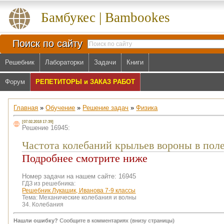
Бамбукес | Bambookes
Поиск по сайту
Решебник
Лабораторки
Задачи
Книги
Форум
РЕПЕТИТОРЫ и ЗАКАЗ РАБОТ
Главная
»
Обучение
»
Решение задач
»
Физика
[07.02.2018 17:39]
Решение 16945:
Частота колебаний крыльев вороны в поле
Подробнее смотрите ниже
Номер задачи на нашем сайте: 16945
ГДЗ из решебника:
Решебник Лукашик, Иванова 7-9 классы
Тема:
Механические колебания и волны
34. Колебания
Нашли ошибку?
Сообщите в комментариях (внизу страницы)