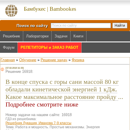
Бамбукес | Bambookes
Поиск по сайту
Решебник
Лабораторки
Задачи
Книги
Форум
РЕПЕТИТОРЫ и ЗАКАЗ РАБОТ
Главная
»
Обучение
»
Решение задач
»
Физика
[07.02.2018 16:33]
Решение 16918:
В конце спуска с горы сани массой 80 кг
обладали кинетической энергией 1 кДж.
Какое максимальное расстояние пройду
...
Подробнее смотрите ниже
Номер задачи на нашем сайте: 16918
ГДЗ из решебника:
Решебник Лукашик, Иванова 7-9 классы
Тема:
Работа и мощность. Простые механизмы. Энергия