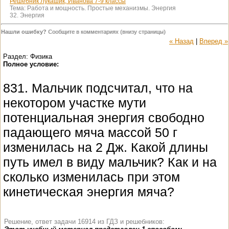
Решебник Лукашик, Иванова 7-9 классы
Тема:
Работа и мощность. Простые механизмы. Энергия
32. Энергия
Нашли ошибку?
Сообщите в комментариях (внизу страницы)
« Назад
|
Вперед »
Раздел: Физика
Полное условие:
831. Мальчик подсчитал, что на
некотором участке мути
потенциальная энергия свободно
падающего мяча массой 50 г
изменилась на 2 Дж. Какой длины
путь имел в виду мальчик? Как и на
сколько изменилась при этом
кинетическая энергия мяча?
Решение, ответ задачи 16914 из ГДЗ и решебников: