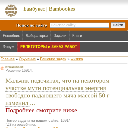
Бамбукес | Bambookes
Поиск по сайту
Решебник
Лабораторки
Задачи
Книги
Форум
РЕПЕТИТОРЫ и ЗАКАЗ РАБОТ
Главная
»
Обучение
»
Решение задач
»
Физика
[07.02.2018 16:32]
Решение 16914:
Мальчик подсчитал, что на некотором
участке мути потенциальная энергия
свободно падающего мяча массой 50 г
изменил
...
Подробнее смотрите ниже
Номер задачи на нашем сайте: 16914
ГДЗ из решебника: