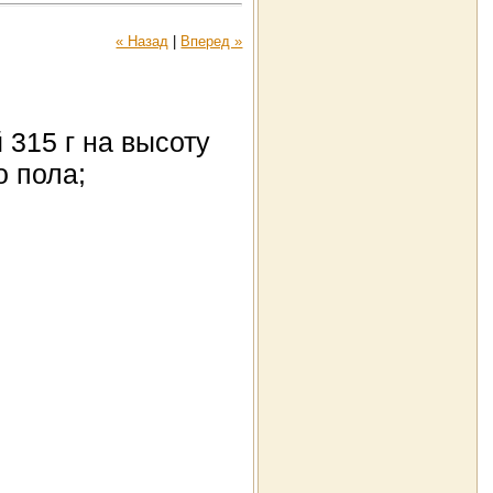
« Назад
|
Вперед »
 315 г на высоту
о пола;