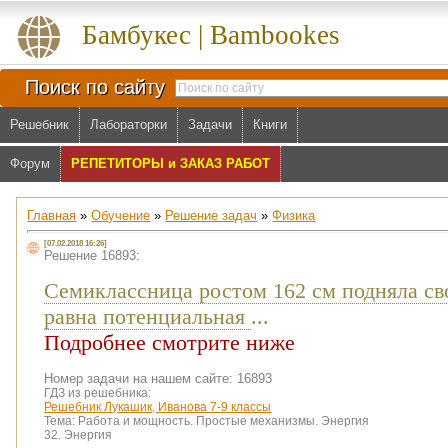
Бамбукес | Bambookes
Поиск по сайту
Решебник
Лабораторки
Задачи
Книги
Форум
РЕПЕТИТОРЫ и ЗАКАЗ РАБОТ
Главная
»
Обучение
»
Решение задач
»
Физика
[07.02.2018 16:26]
Решение 16893:
Семиклассница ростом 162 см подняла сво
равна потенциальная
...
Подробнее смотрите ниже
Номер задачи на нашем сайте: 16893
ГДЗ из решебника:
Решебник Лукашик, Иванова 7-9 классы
Тема:
Работа и мощность. Простые механизмы. Энергия
32. Энергия