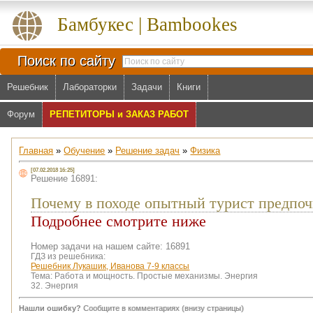
Бамбукес | Bambookes
Поиск по сайту
Решебник
Лабораторки
Задачи
Книги
Форум
РЕПЕТИТОРЫ и ЗАКАЗ РАБОТ
Главная
»
Обучение
»
Решение задач
»
Физика
[07.02.2018 16:25]
Решение 16891:
Почему в походе опытный турист предпоч
Подробнее смотрите ниже
Номер задачи на нашем сайте: 16891
ГДЗ из решебника:
Решебник Лукашик, Иванова 7-9 классы
Тема:
Работа и мощность. Простые механизмы. Энергия
32. Энергия
Нашли ошибку?
Сообщите в комментариях (внизу страницы)