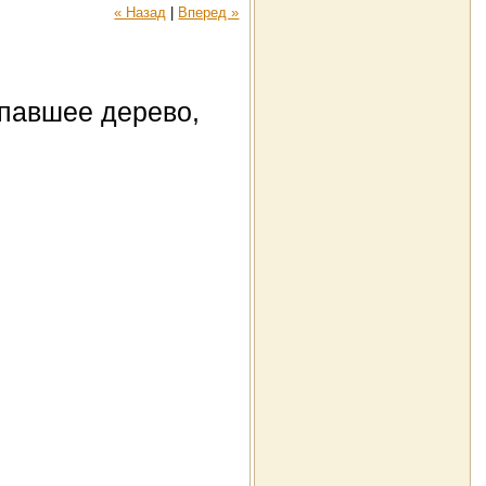
« Назад
|
Вперед »
упавшее дерево,