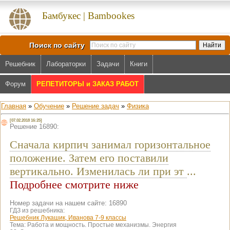
Бамбукес | Bambookes
Поиск по сайту
Решебник
Лабораторки
Задачи
Книги
Форум
РЕПЕТИТОРЫ и ЗАКАЗ РАБОТ
Главная
»
Обучение
»
Решение задач
»
Физика
[07.02.2018 16:25]
Решение 16890:
Сначала кирпич занимал горизонтальное
положение. Затем его поставили
вертикально. Изменилась ли при эт
...
Подробнее смотрите ниже
Номер задачи на нашем сайте: 16890
ГДЗ из решебника:
Решебник Лукашик, Иванова 7-9 классы
Тема:
Работа и мощность. Простые механизмы. Энергия