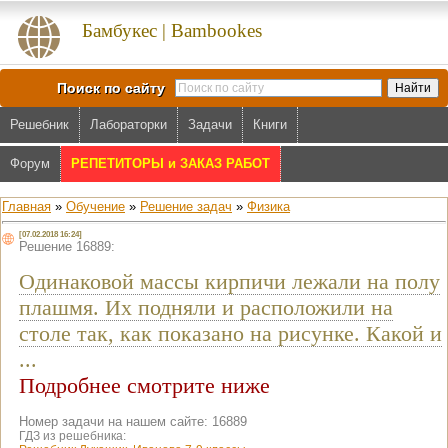
Бамбукес | Bambookes
Поиск по сайту
Решебник
Лабораторки
Задачи
Книги
Форум
РЕПЕТИТОРЫ и ЗАКАЗ РАБОТ
Главная
»
Обучение
»
Решение задач
»
Физика
[07.02.2018 16:24]
Решение 16889:
Одинаковой массы кирпичи лежали на полу
плашмя. Их подняли и расположили на
столе так, как показано на рисунке. Какой и
...
Подробнее смотрите ниже
Номер задачи на нашем сайте: 16889
ГДЗ из решебника: