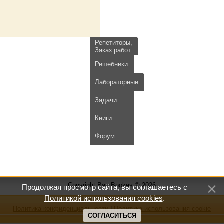
Репетиторы,
Заказ работ
Решебники
Лабораторные
Задачи
Книги
Форум
Copyright BamBookes © 2026
Продолжая просмотр сайта, вы соглашаетесь с
Политикой использования cookies
.
Политика конфиденциальности
|
Политика использования cookie
СОГЛАСИТЬСЯ