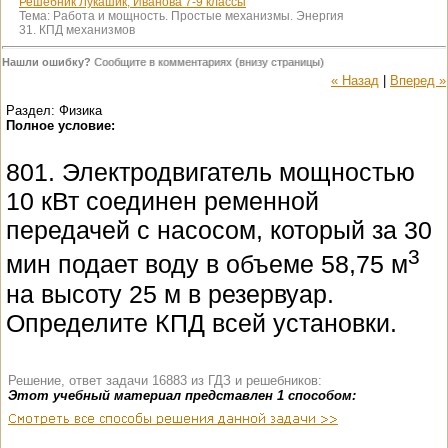
Решебник Лукашик, Иванова 7-9 классы
Тема:
Работа и мощность. Простые механизмы. Энергия
31. КПД механизмов
Нашли ошибку?
Сообщите в комментариях (внизу страницы)
« Назад
|
Вперед »
Раздел: Физика
Полное условие:
801. Электродвигатель мощностью
10 кВт соединен ременной
передачей с насосом, который за 30
3
мин подает воду в объеме 58,75 м
на высоту 25 м в резервуар.
Определите КПД всей установки.
Решение, ответ задачи 16883 из ГДЗ и решебников:
Этот учебный материал представлен 1 способом: