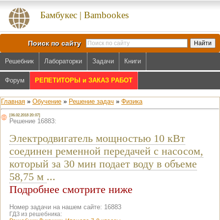
Бамбукес | Bambookes
Поиск по сайту
Решебник
Лабораторки
Задачи
Книги
Форум
РЕПЕТИТОРЫ и ЗАКАЗ РАБОТ
Главная
»
Обучение
»
Решение задач
»
Физика
[06.02.2018 20:07]
Решение 16883:
Электродвигатель мощностью 10 кВт
соединен ременной передачей с насосом,
который за 30 мин подает воду в объеме
58,75 м
...
Подробнее смотрите ниже
Номер задачи на нашем сайте: 16883
ГДЗ из решебника: