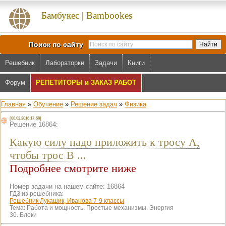
Бамбукес | Bambookes
Поиск по сайту
Решебник
Лабораторки
Задачи
Книги
Форум
РЕПЕТИТОРЫ и ЗАКАЗ РАБОТ
Главная
»
Обучение
»
Решение задач
»
Физика
[06.02.2018 17:58]
Решение 16864:
Какую силу надо приложить к тросу A,
чтобы трос B
...
Подробнее смотрите ниже
Номер задачи на нашем сайте: 16864
ГДЗ из решебника:
Решебник Лукашик, Иванова 7-9 классы
Тема:
Работа и мощность. Простые механизмы. Энергия
30. Блоки