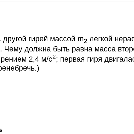
с другой гирей массой m
легкой нера
2
. Чему должна быть равна масса втор
2
орением 2,4 м/с
; первая гиря двигала
ренебречь.)