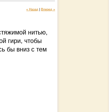
« Назад
|
Вперед »
стяжимой нитью,
ой гири, чтобы
сь бы вниз с тем