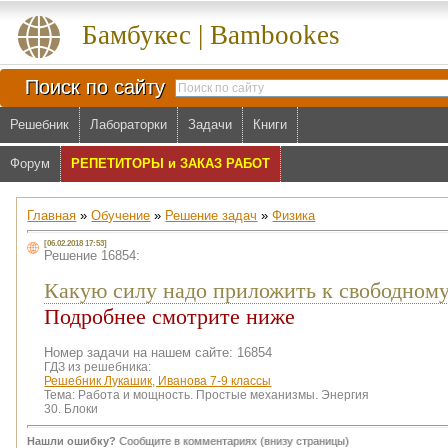
Бамбукес | Bambookes
Поиск по сайту
Решебник
Лабораторки
Задачи
Книги
Форум
РЕПЕТИТОРЫ и ЗАКАЗ РАБОТ
Главная
»
Обучение
»
Решение задач
»
Физика
[06.02.2018 17:53]
Решение 16854:
Какую силу надо приложить к свободному
Подробнее смотрите ниже
Номер задачи на нашем сайте: 16854
ГДЗ из решебника:
Решебник Лукашик, Иванова 7-9 классы
Тема:
Работа и мощность. Простые механизмы. Энергия
30. Блоки
Нашли ошибку?
Сообщите в комментариях (внизу страницы)