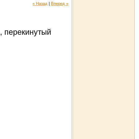
« Назад
|
Вперед »
с, перекинутый