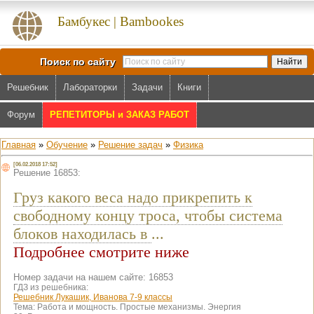
Бамбукес | Bambookes
Поиск по сайту
Решебник
Лабораторки
Задачи
Книги
Форум
РЕПЕТИТОРЫ и ЗАКАЗ РАБОТ
Главная
»
Обучение
»
Решение задач
»
Физика
[06.02.2018 17:52]
Решение 16853:
Груз какого веса надо прикрепить к
свободному концу троса, чтобы система
блоков находилась в
...
Подробнее смотрите ниже
Номер задачи на нашем сайте: 16853
ГДЗ из решебника:
Решебник Лукашик, Иванова 7-9 классы
Тема:
Работа и мощность. Простые механизмы. Энергия