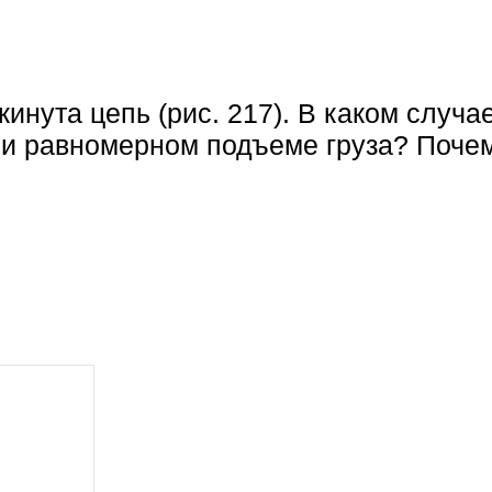
инута цепь (рис. 217). В каком случ
ри равномерном подъеме груза? Поче