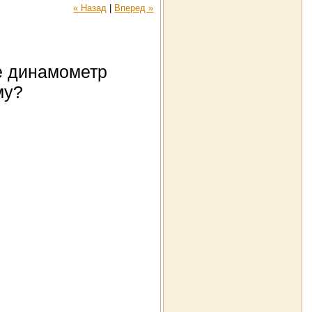
« Назад
|
Вперед »
ае динамометр
му?