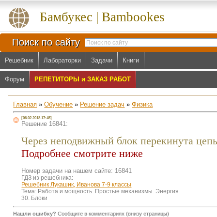
Бамбукес | Bambookes
Поиск по сайту
Решебник
Лабораторки
Задачи
Книги
Форум
РЕПЕТИТОРЫ и ЗАКАЗ РАБОТ
Главная
»
Обучение
»
Решение задач
»
Физика
[06.02.2018 17:45]
Решение 16841:
Через неподвижный блок перекинута цепь
Подробнее смотрите ниже
Номер задачи на нашем сайте: 16841
ГДЗ из решебника:
Решебник Лукашик, Иванова 7-9 классы
Тема:
Работа и мощность. Простые механизмы. Энергия
30. Блоки
Нашли ошибку?
Сообщите в комментариях (внизу страницы)