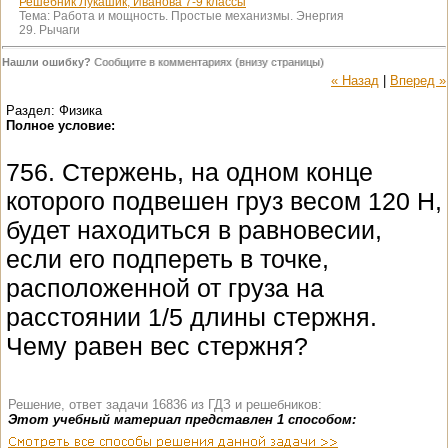
Решебник Лукашик, Иванова 7-9 классы
Тема:
Работа и мощность. Простые механизмы. Энергия
29. Рычаги
Нашли ошибку?
Сообщите в комментариях (внизу страницы)
« Назад
|
Вперед »
Раздел: Физика
Полное условие:
756. Стержень, на одном конце
которого подвешен груз весом 120 Н,
будет находиться в равновесии,
если его подпереть в точке,
расположенной от груза на
расстоянии 1/5 длины стержня.
Чему равен вес стержня?
Решение, ответ задачи 16836 из ГДЗ и решебников:
Этот учебный материал представлен 1 способом: