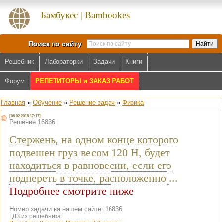
Бамбукес | Bambookes
Поиск по сайту
Решебник
Лабораторки
Задачи
Книги
Форум
РЕПЕТИТОРЫ и ЗАКАЗ РАБОТ
Главная
»
Обучение
»
Решение задач
»
Физика
[06.02.2018 17:17]
Решение 16836:
Стержень, на одном конце которого
подвешен груз весом 120 Н, будет
находиться в равновесии, если его
подпереть в точке, расположенно
...
Подробнее смотрите ниже
Номер задачи на нашем сайте: 16836
ГДЗ из решебника: