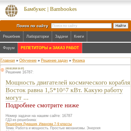
Бамбукес | Bambookes
Поиск по сайту
Решебник
Лабораторки
Задачи
Книги
Форум
РЕПЕТИТОРЫ и ЗАКАЗ РАБОТ
Главная
»
Обучение
»
Решение задач
»
Физика
[03.02.2018 15:57]
Решение 16787:
Мощность двигателей космического корабля
Восток равна 1,5*10^7 кВт. Какую работу
могут
...
Подробнее смотрите ниже
Номер задачи на нашем сайте: 16787
ГДЗ из решебника:
Решебник Лукашик, Иванова 7-9 классы
Тема:
Работа и мощность. Простые механизмы. Энергия