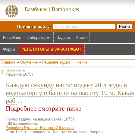
Бамбукес | Bambookes
Поиск по сайту
Решебник
Лабораторки
Задачи
Книги
Форум
РЕПЕТИТОРЫ и ЗАКАЗ РАБОТ
Главная
»
Обучение
»
Решение задач
»
Физика
[01.02.2018 20:12]
Решение 16757:
Каждую секунду насос подает 20 л воды в
водонапорную башню на высоту 10 м. Какая
раб
...
Подробнее смотрите ниже
Номер задачи на нашем сайте: 16757
ГДЗ из решебника:
Решебник Лукашик, Иванова 7-9 классы
Тема:
Работа и мощность. Простые механизмы. Энергия