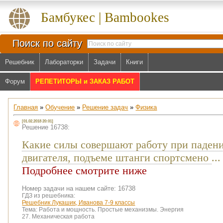
Бамбукес | Bambookes
Поиск по сайту
Решебник
Лабораторки
Задачи
Книги
Форум
РЕПЕТИТОРЫ и ЗАКАЗ РАБОТ
Главная
»
Обучение
»
Решение задач
»
Физика
[01.02.2018 20:01]
Решение 16738:
Какие силы совершают работу при падени
двигателя, подъеме штанги спортсмено
...
Подробнее смотрите ниже
Номер задачи на нашем сайте: 16738
ГДЗ из решебника:
Решебник Лукашик, Иванова 7-9 классы
Тема:
Работа и мощность. Простые механизмы. Энергия
27. Механическая работа