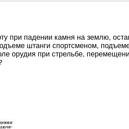
оту при падении камня на землю, ост
подъеме штанги спортсменом, подъем
оле орудия при стрельбе, перемещен
?