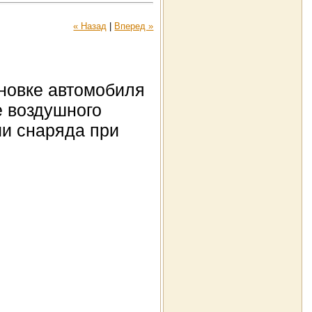
« Назад
|
Вперед »
ановке автомобиля
е воздушного
ии снаряда при