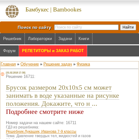
Бамбукес | Bambookes
Поиск по сайту
Решебник
Лабораторки
Задачи
Книги
Форум
РЕПЕТИТОРЫ и ЗАКАЗ РАБОТ
Главная
»
Обучение
»
Решение задач
»
Физика
[01.02.2018 17:30]
Решение 16711:
Брусок размером 20x10x5 см может
занимать в воде указанные на рисунке
положения. Докажите, что н
...
Подробнее смотрите ниже
Номер задачи на нашем сайте: 16711
ГДЗ из решебника:
Решебник Лукашик, Иванова 7-9 классы
Тема:
Давление твердых тел, жидкостей и газов