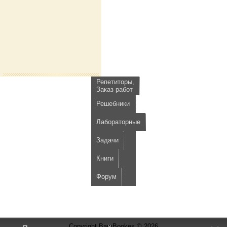
Репетиторы,
Заказ работ
Решебники
Лабораторные
Задачи
Книги
Форум
Copyright BamBookes © 2026