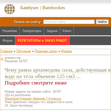
Бамбукес | Bambookes
Поиск по сайту
Решебник
Лабораторки
Задачи
Книги
Форум
РЕПЕТИТОРЫ и ЗАКАЗ РАБОТ
Главная
»
Обучение
»
Решение задач
»
Физика
[01.02.2018 17:28]
Решение 16707:
Чему равна архимедова сила, действующая в
воде на тела объемом 125 см3
...
Подробнее смотрите ниже
Номер задачи на нашем сайте: 16707
ГДЗ из решебника:
Решебник Лукашик, Иванова 7-9 классы
Тема:
Давление твердых тел, жидкостей и газов
26. Закон Архимеда