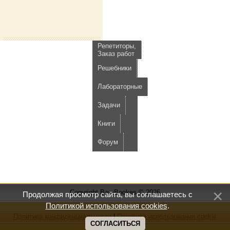
Репетиторы,
Заказ работ
Решебники
Лабораторные
Задачи
Книги
Форум
Copyright BamBookes © 2026
Продолжая просмотр сайта, вы соглашаетесь с
Политикой использования cookies
.
Политика конфиденциальности
|
Политика использования cookie
СОГЛАСИТЬСЯ