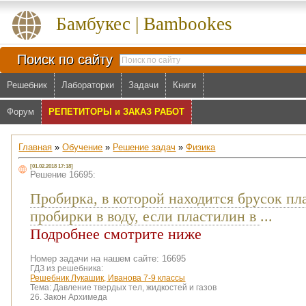
Бамбукес | Bambookes
Поиск по сайту
Решебник
Лабораторки
Задачи
Книги
Форум
РЕПЕТИТОРЫ и ЗАКАЗ РАБОТ
Главная
»
Обучение
»
Решение задач
»
Физика
[01.02.2018 17:18]
Решение 16695:
Пробирка, в которой находится брусок пл
пробирки в воду, если пластилин в
...
Подробнее смотрите ниже
Номер задачи на нашем сайте: 16695
ГДЗ из решебника:
Решебник Лукашик, Иванова 7-9 классы
Тема:
Давление твердых тел, жидкостей и газов
26. Закон Архимеда