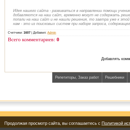
Идея нашего сайта - развиваться в направлении помощи учени
добавляются на наш сайт, временно могут не содержать решен
попали на наш сайт и не нашли решения, то завтра уже к этой
нам - это из поисковых систем при наборе запроса, содержащег
Счетчики:
1607
|
Добавил
:
Admin
Всего комментариев
:
0
Добавлять комм
Репетиторы, Заказ работ
Решебники
Продолжая просмотр сайта, вы соглашаетесь с
Политикой ис