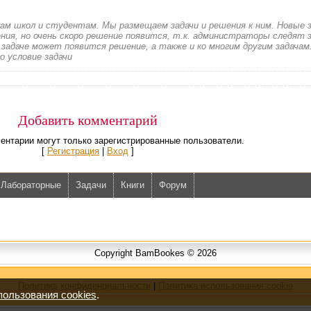
кам школ и студентам. Мы размещаем задачи и решения к ним. Новые 
ия, но очень скоро решение появится, т.к. администраторы следят з
 задаче может появится решение, а также и ко многим другим задачам
о условие задачи
Добавить комментарий
ентарии могут только зарегистрированные пользователи.
[
Регистрация
|
Вход
]
Лабораторные
Задачи
Книги
Форум
Copyright BamBookes © 2026
Политика конфиденциальности
|
Политика использования cookie
пользования cookies
.