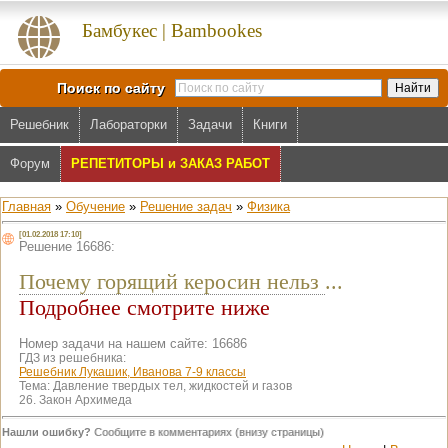
Бамбукес | Bambookes
Поиск по сайту
Решебник
Лабораторки
Задачи
Книги
Форум
РЕПЕТИТОРЫ и ЗАКАЗ РАБОТ
Главная
»
Обучение
»
Решение задач
»
Физика
[01.02.2018 17:10]
Решение 16686:
Почему горящий керосин нельз
...
Подробнее смотрите ниже
Номер задачи на нашем сайте: 16686
ГДЗ из решебника:
Решебник Лукашик, Иванова 7-9 классы
Тема:
Давление твердых тел, жидкостей и газов
26. Закон Архимеда
Нашли ошибку?
Сообщите в комментариях (внизу страницы)