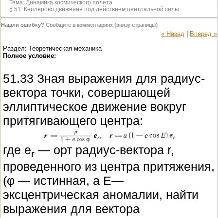
Тема:
Динамика космического полета
§ 51. Кеплерово движение под действием центральной силы
Нашли ошибку?
Сообщите в комментариях (внизу страницы)
« Назад
|
Вперед »
Раздел: Теоретическая механика
Полное условие:
51.33 Зная выражения для радиус-
вектора точки, совершающей
эллиптическое движение вокруг
притягивающего центра:
где е
— орт радиус-вектора r,
r
проведенного из центра притяжения,
(φ — истинная, а Е—
эксцентрическая аномалии, найти
выражения для вектора