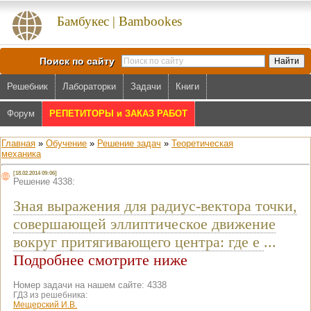
Бамбукес | Bambookes
Поиск по сайту
Решебник
Лабораторки
Задачи
Книги
Форум
РЕПЕТИТОРЫ и ЗАКАЗ РАБОТ
Главная
»
Обучение
»
Решение задач
»
Теоретическая
механика
[18.02.2014 09:06]
Решение 4338:
Зная выражения для радиус-вектора точки,
совершающей эллиптическое движение
вокруг притягивающего центра: где e
...
Подробнее смотрите ниже
Номер задачи на нашем сайте: 4338
ГДЗ из решебника:
Мещерский И.В.