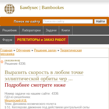
Бамбукес | Bambookes
Поиск по сайту
Решебник
Лабораторки
Задачи
Книги
Форум
РЕПЕТИТОРЫ и ЗАКАЗ РАБОТ
Главная
»
Обучение
»
Решение задач
»
Теоретическая
механика
[18.02.2014 09:02]
Решение 4336:
Выразить скорость в любом точке
эллиптической орбиты чер
...
Подробнее смотрите ниже
Номер задачи на нашем сайте: 4336
ГДЗ из решебника:
Мещерский И.В.
Тема:
Динамика космического полета
§ 51. Кеплерово движение под действием центральной силы