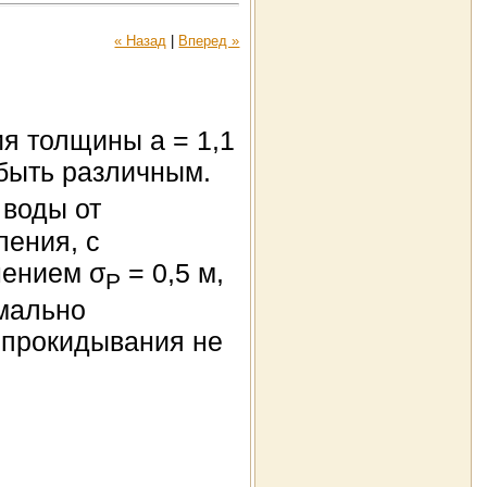
« Назад
|
Вперед »
ия толщины a = 1,1
 быть различным.
 воды от
ления, с
нением σ
= 0,5 м,
P
имально
 опрокидывания не