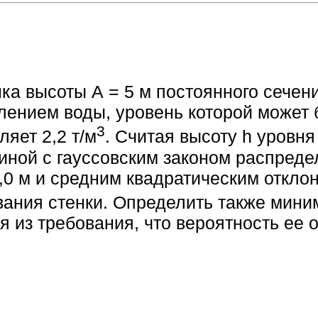
ка высоты А = 5 м постоянного сечен
лением воды, уровень которой может
3
яет 2,2 т/м
. Считая высоту h уровня
иной с гауссовским законом распреде
,0 м и средним квадратическим откло
вания стенки. Определить также мин
я из требования, что вероятность ее