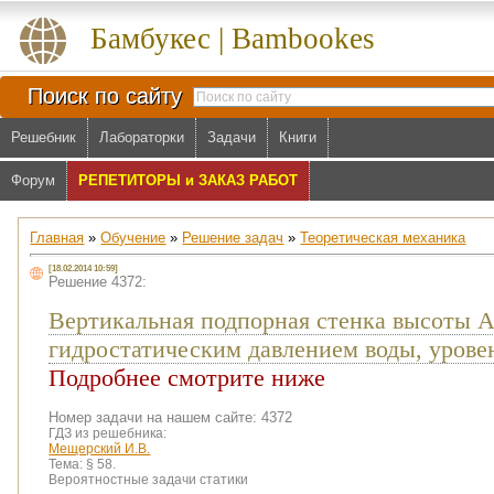
Бамбукес | Bambookes
Поиск по сайту
Решебник
Лабораторки
Задачи
Книги
Форум
РЕПЕТИТОРЫ и ЗАКАЗ РАБОТ
Главная
»
Обучение
»
Решение задач
»
Теоретическая механика
[18.02.2014 10:59]
Решение 4372:
Вертикальная подпорная стенка высоты А
гидростатическим давлением воды, урове
Подробнее смотрите ниже
Номер задачи на нашем сайте: 4372
ГДЗ из решебника:
Мещерский И.В.
Тема:
§ 58.
Вероятностные задачи статики