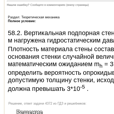
Нашли ошибку?
Сообщите в комментариях (внизу страницы)
Раздел: Теоретическая механика
Полное условие:
58.2. Вертикальная подпорная стен
м нагружена гидростатическим дав
Плотность материала стены составл
основания стенки случайной велич
математическим ожиданием m
= 3
h
определить вероятность опрокиды
допустимую толщину стенки, исход
-5
должна превышать 3*10
.
Решение, ответ задачи 4372 из ГДЗ и решебников: