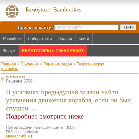
Бамбукес | Bambookes
Поиск по сайту
Решебник
Лабораторки
Задачи
Книги
Форум
РЕПЕТИТОРЫ и ЗАКАЗ РАБОТ
Главная
»
Обучение
»
Решение задач
»
Теоретическая
механика
[04.02.2014 14:24]
Решение 3559:
В условиях предыдущей задачи найти
уравнения движения корабля, если он был
спущен
...
Подробнее смотрите ниже
Номер задачи на нашем сайте: 3559
ГДЗ из решебника:
Мещерский И.В.