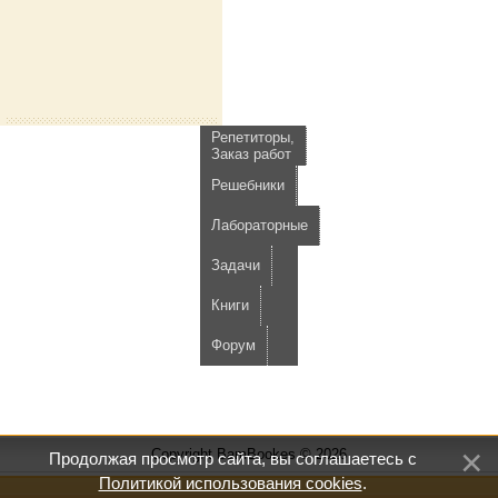
Репетиторы,
Заказ работ
Решебники
Лабораторные
Задачи
Книги
Форум
Copyright BamBookes © 2026
Продолжая просмотр сайта, вы соглашаетесь с
Политикой использования cookies
.