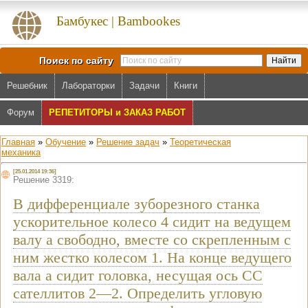
Бамбукес | Bambookes
Поиск по сайту
Решебник
Лабораторки
Задачи
Книги
Форум
РЕПЕТИТОРЫ и ЗАКАЗ РАБОТ
Главная
»
Обучение
»
Решение задач
»
Теоретическая
механика
[25.01.2014 19:36]
Решение 3319:
В дифференциале зуборезного станка
ускорительное колесо 4 сидит на ведущем
валу a свободно, вместе со скрепленным с
ним жестко колесом 1. На конце ведущего
вала a сидит головка, несущая ось CC
сателлитов 2—2. Определить угловую