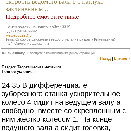
скорость ведомого вала b с наглухо
заклиненным
...
Подробнее смотрите ниже
Номер задачи на нашем сайте: 3319
ГДЗ из решебника:
Мещерский И.В.
Тема:
Сложное движение твердого тела (из раздела Кинематика)
§ 24. Сложение движений
Нашли ошибку?
Сообщите в комментариях (внизу страницы)
« Назад
|
Вперед »
Раздел: Теоретическая механика
Полное условие:
24.35 В дифференциале
зуборезного станка ускорительное
колесо 4 сидит на ведущем валу a
свободно, вместе со скрепленным с
ним жестко колесом 1. На конце
ведущего вала a сидит головка,