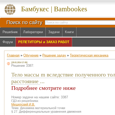
Бамбукес | Bambookes
Поиск по сайту
Решебник
Лабораторки
Задачи
Книги
Форум
РЕПЕТИТОРЫ и ЗАКАЗ РАБОТ
Главная
»
Обучение
»
Решение задач
»
Теоретическая механика
[29.01.2014 17:05]
Решение 3387:
Тело массы m вследствие полученного тол
расстояние
...
Подробнее смотрите ниже
Номер задачи на нашем сайте: 3387
ГДЗ из решебника:
Мещерский И.В.
Тема:
Динамика материальной точки
§ 27. Дифференциальные уравнения движения