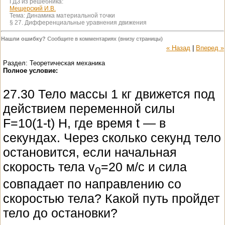
ГДЗ из решебника:
Мещерский И.В.
Тема:
Динамика материальной точки
§ 27. Дифференциальные уравнения движения
Нашли ошибку?
Сообщите в комментариях (внизу страницы)
« Назад
|
Вперед »
Раздел: Теоретическая механика
Полное условие:
27.30 Тело массы 1 кг движется под
действием переменной силы
F=10(1-t) Н, где время t — в
секундах. Через сколько секунд тело
остановится, если начальная
скорость тела v
=20 м/с и сила
0
совпадает по направлению со
скоростью тела? Какой путь пройдет
тело до остановки?