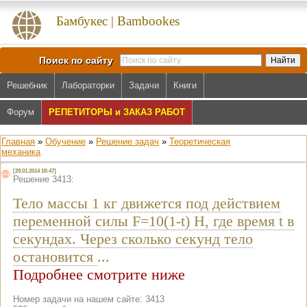
Бамбукес | Bambookes
Поиск по сайту
Решебник
Лабораторки
Задачи
Книги
Форум
РЕПЕТИТОРЫ и ЗАКАЗ РАБОТ
Главная
»
Обучение
»
Решение задач
»
Теоретическая
механика
[29.01.2014 18:47]
Решение 3413:
Тело массы 1 кг движется под действием
переменной силы F=10(1-t) Н, где время t в
секундах. Через сколько секунд тело
остановится
...
Подробнее смотрите ниже
Номер задачи на нашем сайте: 3413