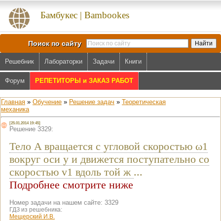
Бамбукес | Bambookes
Поиск по сайту
Решебник
Лабораторки
Задачи
Книги
Форум
РЕПЕТИТОРЫ и ЗАКАЗ РАБОТ
Главная
»
Обучение
»
Решение задач
»
Теоретическая
механика
[25.01.2014 19:45]
Решение 3329:
Тело A вращается с угловой скоростью ω1
вокруг оси y и движется поступательно со
скоростью v1 вдоль той ж
...
Подробнее смотрите ниже
Номер задачи на нашем сайте: 3329
ГДЗ из решебника:
Мещерский И.В.