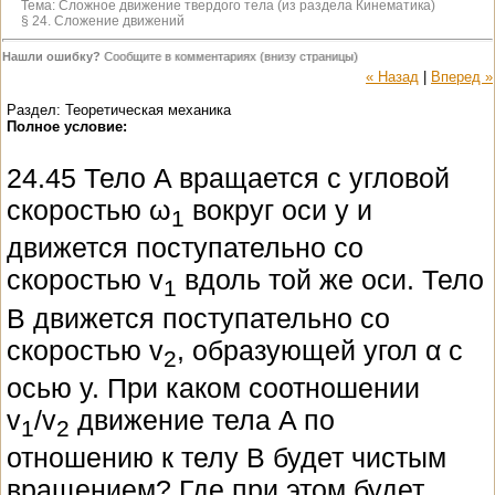
Тема:
Сложное движение твердого тела (из раздела Кинематика)
§ 24. Сложение движений
Нашли ошибку?
Сообщите в комментариях (внизу страницы)
« Назад
|
Вперед »
Раздел: Теоретическая механика
Полное условие:
24.45 Тело A вращается с угловой
скоростью ω
вокруг оси y и
1
движется поступательно со
скоростью v
вдоль той же оси. Тело
1
B движется поступательно со
скоростью v
, образующей угол α с
2
осью y. При каком соотношении
v
/v
движение тела A по
1
2
отношению к телу B будет чистым
вращением? Где при этом будет