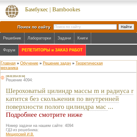
Бамбукес | Bambookes
Поиск по сайту
Решебник
Лабораторки
Задачи
Книги
Форум
РЕПЕТИТОРЫ и ЗАКАЗ РАБОТ
Главная
»
Обучение
»
Решение задач
»
Теоретическая
механика
[08.02.2014 20:54]
Решение 4094:
Шероховатый цилиндр массы m и радиуса r
катится без скольжения по внутренней
поверхности полого цилиндра мас
...
Подробнее смотрите ниже
Номер задачи на нашем сайте: 4094
ГДЗ из решебника:
Мещерский И.В.