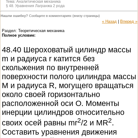
Тема:
Аналитическая механика
§ 48. Уравнения Лагранжа 2 рода
Нашли ошибку?
Сообщите в комментариях (внизу страницы)
« Назад
|
Вперед »
Раздел: Теоретическая механика
Полное условие:
48.40 Шероховатый цилиндр массы
m и радиуса r катится без
скольжения по внутренней
поверхности полого цилиндра массы
M и радиуса R, могущего вращаться
около своей горизонтально
расположенной оси O. Моменты
инерции цилиндров относительно
2
2
своих осей равны mr
/2 и MR
.
Составить уравнения движения