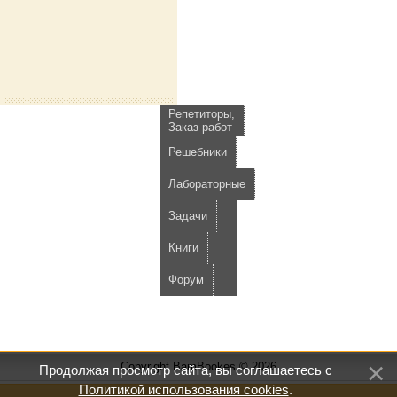
Репетиторы,
Заказ работ
Решебники
Лабораторные
Задачи
Книги
Форум
Copyright BamBookes © 2026
Продолжая просмотр сайта, вы соглашаетесь с
Политикой использования cookies
.