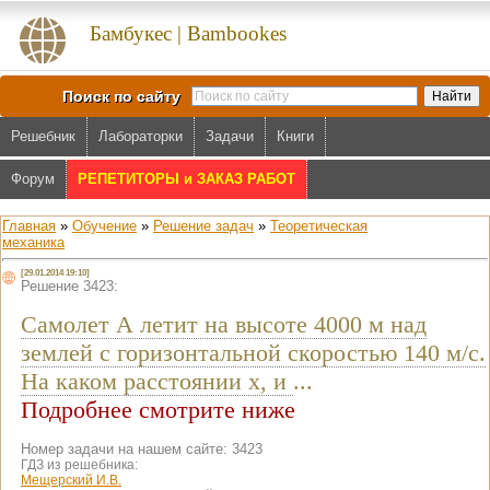
Бамбукес | Bambookes
Поиск по сайту
Решебник
Лабораторки
Задачи
Книги
Форум
РЕПЕТИТОРЫ и ЗАКАЗ РАБОТ
Главная
»
Обучение
»
Решение задач
»
Теоретическая
механика
[29.01.2014 19:10]
Решение 3423:
Самолет А летит на высоте 4000 м над
землей с горизонтальной скоростью 140 м/с.
На каком расстоянии x, и
...
Подробнее смотрите ниже
Номер задачи на нашем сайте: 3423
ГДЗ из решебника:
Мещерский И.В.