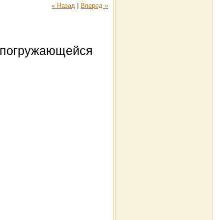
« Назад
|
Вперед »
й погружающейся