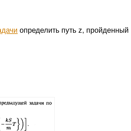
адачи
определить путь z, пройденны