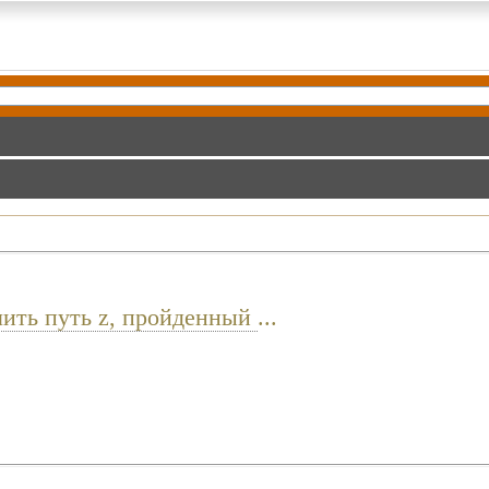
лить путь z, пройденный
...