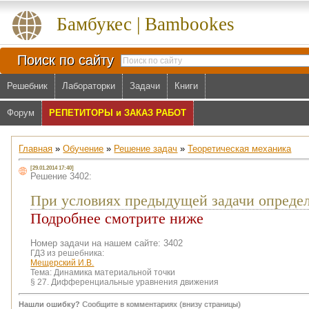
Бамбукес | Bambookes
Поиск по сайту
Решебник
Лабораторки
Задачи
Книги
Форум
РЕПЕТИТОРЫ и ЗАКАЗ РАБОТ
Главная
»
Обучение
»
Решение задач
»
Теоретическая механика
[29.01.2014 17:40]
Решение 3402:
При условиях предыдущей задачи опреде
Подробнее смотрите ниже
Номер задачи на нашем сайте: 3402
ГДЗ из решебника:
Мещерский И.В.
Тема:
Динамика материальной точки
§ 27. Дифференциальные уравнения движения
Нашли ошибку?
Сообщите в комментариях (внизу страницы)